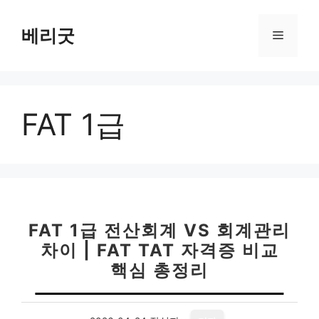
컨
텐
베리굿
메
츠
로
뉴
건
너
FAT 1급
뛰
기
FAT 1급 전산회계 VS 회계관리
차이 | FAT TAT 자격증 비교
핵심 총정리