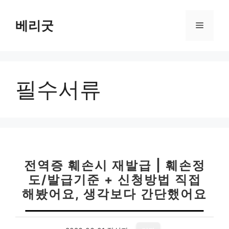
컨
텐
베리굿
메
츠
로
뉴
건
너
필수서류
뛰
기
전역증 훼손시 재발급 | 훼손정
도/발급기준 + 신청방법 직접
해봤어요, 생각보다 간단했어요