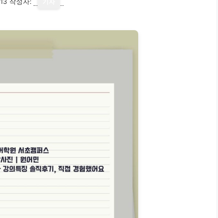
13
작성자:
기자