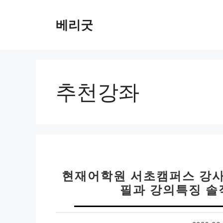
컨
텐
베리굿
츠
로
건
너
뛰
추천강좌
기
현재어학원 서초캠퍼스 강사
필과 강의특징 솔