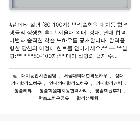
## 메타 설명 (80-100자) **짱솔학원 대치동 합격
생들의 생생한 후기! 서울대 의대, 성대, 연대 합격
비법과 솔직한 학습 노하우를 공개합니다. 합격을
향한 당신의 여정에 힌트를 얻어가세요.** — **설
명:** * **80-100자:** 메타 설명의 글자 수…
태
대치동입시컨설팅
,
서울대의대합격노하우
,
성대
그
의대합격노하우
,
연대의대합격노하우
,
의대합격전략
,
짱솔리뷰
,
짱솔학원대치동합격사례
,
짱솔학원후기
,
학습노하우공유
,
합격생체험