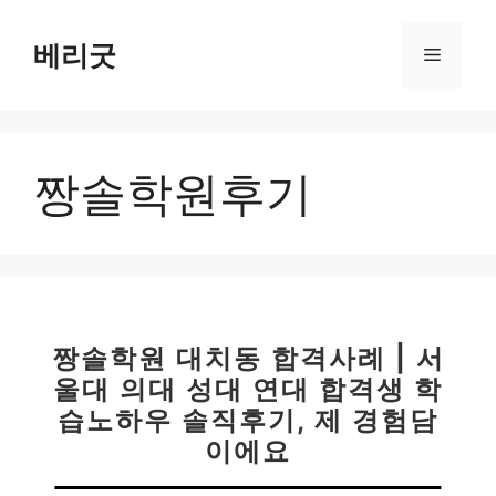
컨
텐
베리굿
메
츠
로
뉴
건
너
짱솔학원후기
뛰
기
짱솔학원 대치동 합격사례 | 서
울대 의대 성대 연대 합격생 학
습노하우 솔직후기, 제 경험담
이에요