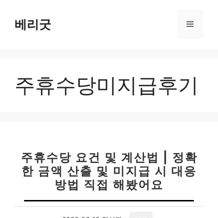
컨
텐
베리굿
메
츠
로
뉴
건
너
주휴수당미지급후기
뛰
기
주휴수당 요건 및 계산법 | 정확
한 금액 산출 및 미지급 시 대응
방법 직접 해봤어요