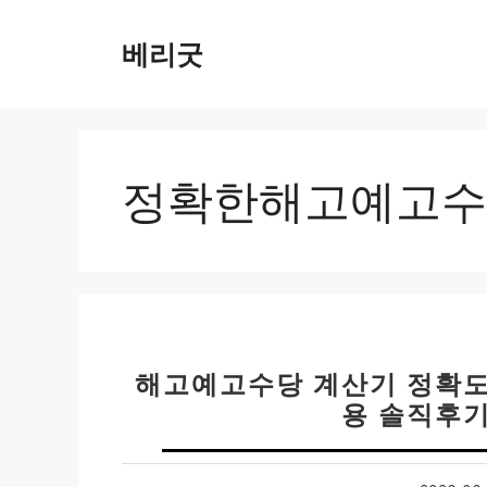
컨
텐
베리굿
츠
로
건
너
뛰
정확한해고예고수
기
해고예고수당 계산기 정확도
용 솔직후기