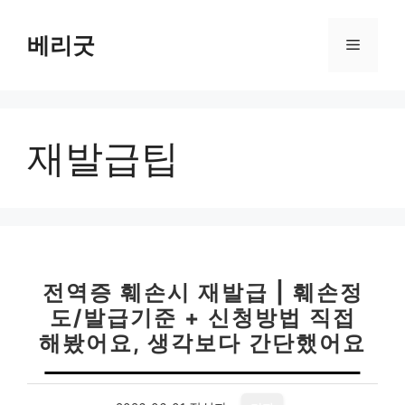
컨
텐
베리굿
메
츠
로
뉴
건
너
재발급팁
뛰
기
전역증 훼손시 재발급 | 훼손정
도/발급기준 + 신청방법 직접
해봤어요, 생각보다 간단했어요