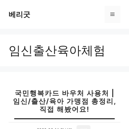
컨
텐
베리굿
메
츠
로
뉴
건
너
임신출산육아체험
뛰
기
국민행복카드 바우처 사용처 |
임신/출산/육아 가맹점 총정리,
직접 해봤어요!