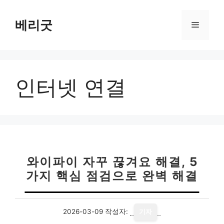
컨
텐
베리굿
메
츠
로
뉴
건
너
인터넷 연결
뛰
기
와이파이 자꾸 끊겨요 해결, 5
가지 핵심 점검으로 완벽 해결
2026-03-09
작성자:
기자