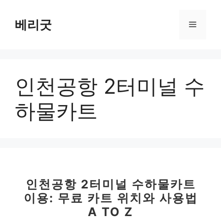
컨
텐
베리굿
메
츠
로
뉴
건
너
인천공항 2터미널 수
뛰
기
하물카트
인천공항 2터미널 수하물카트
이용: 무료 카트 위치와 사용법
A TO Z