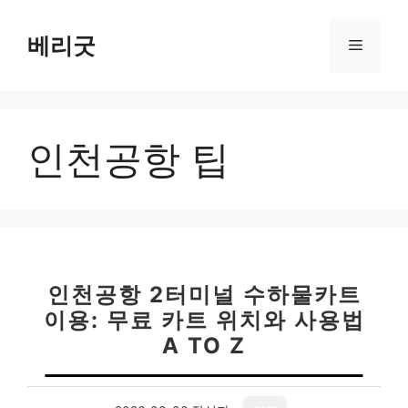
컨
텐
베리굿
메
츠
로
뉴
건
너
인천공항 팁
뛰
기
인천공항 2터미널 수하물카트
이용: 무료 카트 위치와 사용법
A TO Z