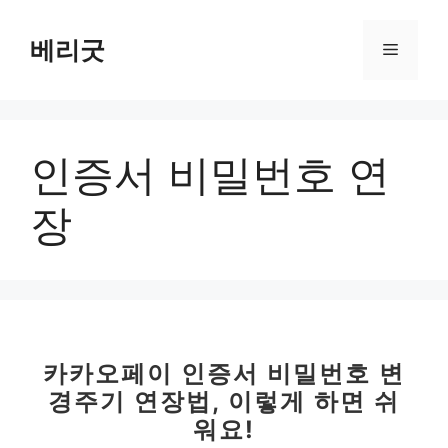
컨
텐
베리굿
메
츠
로
뉴
건
너
인증서 비밀번호 연
뛰
기
장
카카오페이 인증서 비밀번호 변
경주기 연장법, 이렇게 하면 쉬
워요!