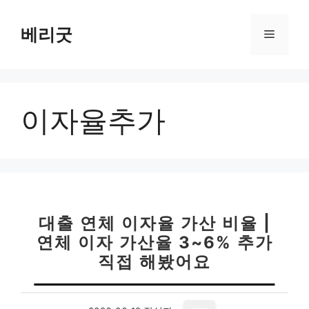
컨
텐
베리굿
메
츠
로
뉴
건
너
이자율추가
뛰
기
대출 연체 이자율 가산 비율 |
연체 이자 가산율 3~6% 추가
직접 해봤어요