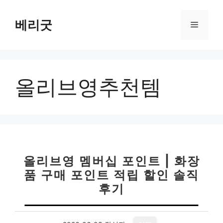
컨
텐
베리굿
메
츠
로
뉴
건
너
올리브영추천템
뛰
기
올리브영 멤버십 포인트 | 화장
품 구매 포인트 적립 할인 솔직
후기