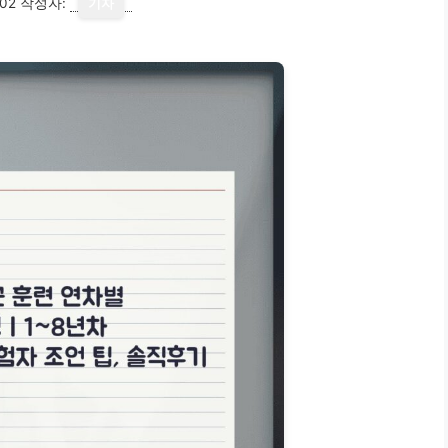
02
작성자:
기자