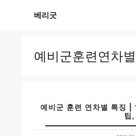
컨
텐
베리굿
츠
로
건
너
뛰
예비군훈련연차별
기
예비군 훈련 연차별 특징 | 
팁