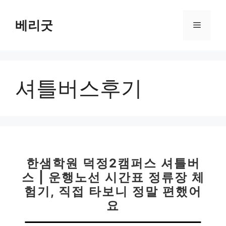
컨
텐
베리굿
메
츠
로
뉴
건
너
셔틀버스후기
뛰
기
한샘학원 덕정2캠퍼스 셔틀버
스 | 운행노선 시간표 정류장 체
험기, 직접 타보니 정말 편했어
요