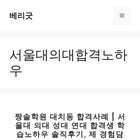
컨
텐
베리굿
메
츠
로
뉴
건
너
서울대의대합격노하
뛰
기
우
짱솔학원 대치동 합격사례 | 서
울대 의대 성대 연대 합격생 학
습노하우 솔직후기, 제 경험담