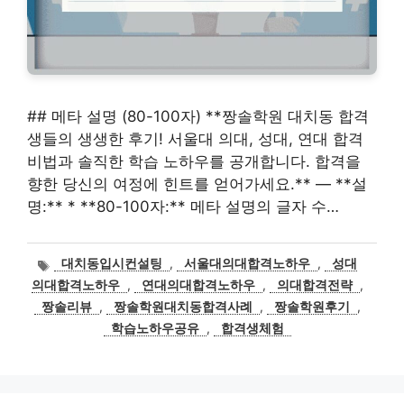
## 메타 설명 (80-100자) **짱솔학원 대치동 합격
생들의 생생한 후기! 서울대 의대, 성대, 연대 합격
비법과 솔직한 학습 노하우를 공개합니다. 합격을
향한 당신의 여정에 힌트를 얻어가세요.** — **설
명:** * **80-100자:** 메타 설명의 글자 수…
태
대치동입시컨설팅
,
서울대의대합격노하우
,
성대
그
의대합격노하우
,
연대의대합격노하우
,
의대합격전략
,
짱솔리뷰
,
짱솔학원대치동합격사례
,
짱솔학원후기
,
학습노하우공유
,
합격생체험