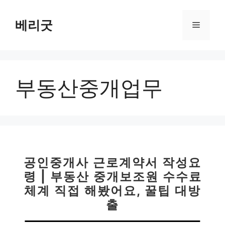
컨
텐
베리굿
메
츠
로
뉴
건
너
부동산중개업무
뛰
기
공인중개사 근로계약서 작성요
령 | 부동산 중개보조원 수수료
체계 직접 해봤어요, 꿀팁 대방
출