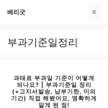
컨
텐
베리굿
메
츠
로
뉴
건
너
부과기준일정리
뛰
기
과태료 부과일 기준이 어떻게
되나요? | 부과기준일 정리
(+고지서발송, 납부기한, 이의
기간) 직접 해봤어요, 명확하게
알게 된 점!