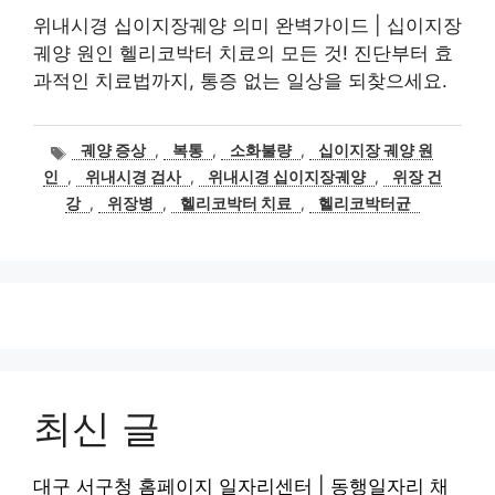
위내시경 십이지장궤양 의미 완벽가이드 | 십이지장
궤양 원인 헬리코박터 치료의 모든 것! 진단부터 효
과적인 치료법까지, 통증 없는 일상을 되찾으세요.
태
궤양 증상
,
복통
,
소화불량
,
십이지장 궤양 원
그
인
,
위내시경 검사
,
위내시경 십이지장궤양
,
위장 건
강
,
위장병
,
헬리코박터 치료
,
헬리코박터균
최신 글
대구 서구청 홈페이지 일자리센터 | 동행일자리 채