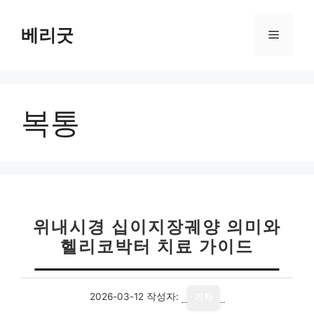
컨
텐
베리굿
메
츠
로
뉴
건
너
복통
뛰
기
위내시경 십이지장궤양 의미와
헬리코박터 치료 가이드
2026-03-12
작성자:
기자