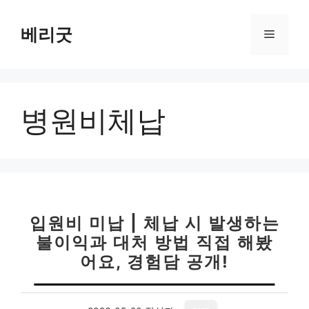
컨
텐
베리굿
메
츠
로
뉴
건
너
병원비체납
뛰
기
입원비 미납 | 체납 시 발생하는
불이익과 대처 방법 직접 해봤
어요, 경험담 공개!