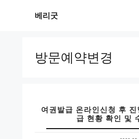
컨
텐
베리굿
츠
로
건
너
뛰
방문예약변경
기
여권발급 온라인신청 후 진행
급 현황 확인 및