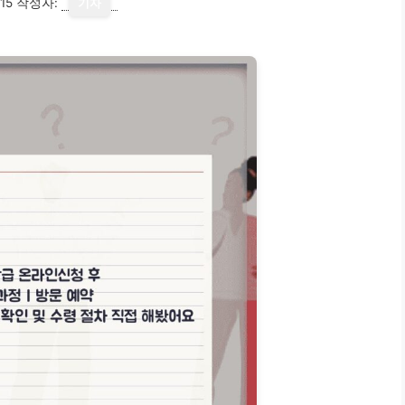
15
작성자:
기자