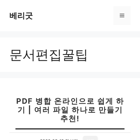
컨
텐
베리굿
메
츠
로
뉴
건
너
문서편집꿀팁
뛰
기
PDF 병합 온라인으로 쉽게 하
기 | 여러 파일 하나로 만들기
추천!