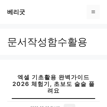
컨
텐
베리굿
메
츠
로
뉴
건
너
문서작성함수활용
뛰
기
엑셀 기초활용 완벽가이드
2026 체험기, 초보도 술술 풀
려요