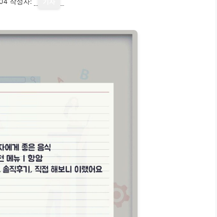
04
작성자:
기자