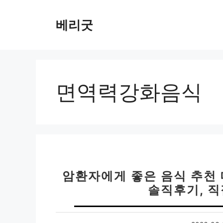
컨
텐
베리굿
츠
로
건
너
뛰
면역력강화음식
기
암환자에게 좋은 음식 추천 
솔직후기, 