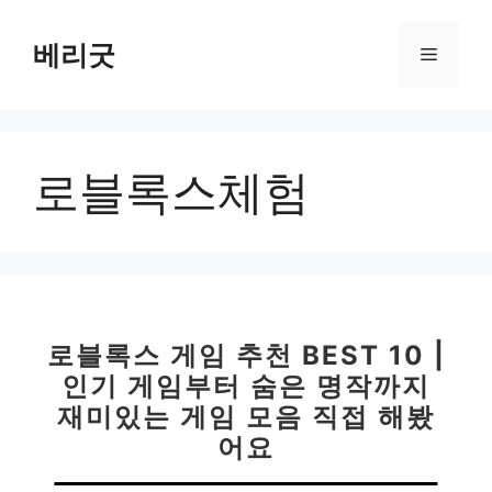
컨
텐
베리굿
메
츠
로
뉴
건
너
로블록스체험
뛰
기
로블록스 게임 추천 BEST 10 |
인기 게임부터 숨은 명작까지
재미있는 게임 모음 직접 해봤
어요