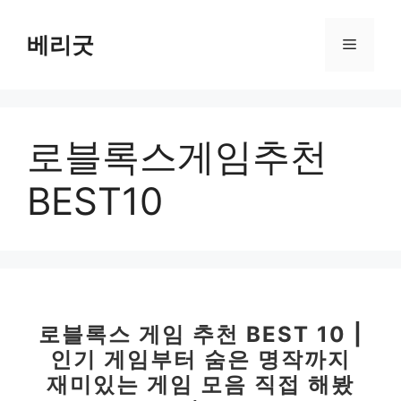
컨
텐
베리굿
메
츠
로
뉴
건
너
로블록스게임추천
뛰
기
BEST10
로블록스 게임 추천 BEST 10 |
인기 게임부터 숨은 명작까지
재미있는 게임 모음 직접 해봤