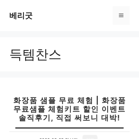
컨
텐
베리굿
메
츠
로
뉴
건
너
득템찬스
뛰
기
화장품 샘플 무료 체험 | 화장품
무료샘플 체험키트 할인 이벤트
솔직후기, 직접 써보니 대박!