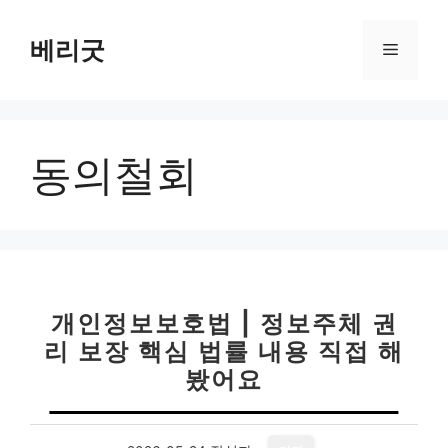
컨
텐
베리굿
메
츠
로
뉴
건
너
동의철회
뛰
기
개인정보보호법 | 정보주체 권
리 보장 핵심 법률 내용 직접 해
봤어요