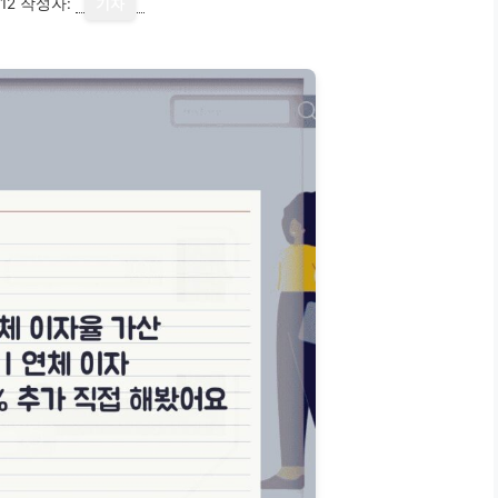
12
작성자:
기자