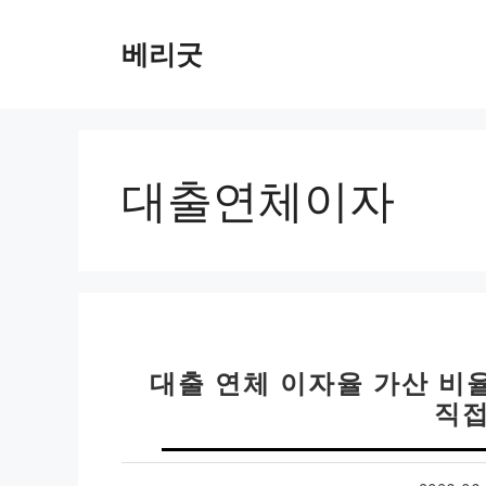
컨
텐
베리굿
츠
로
건
너
뛰
대출연체이자
기
대출 연체 이자율 가산 비율
직접