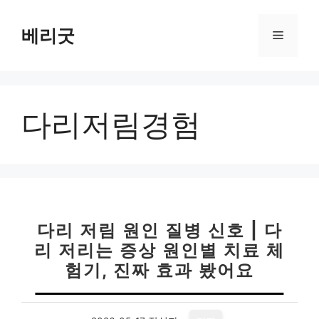
컨
텐
베리굿
메
츠
로
뉴
건
너
다리저림경험
뛰
기
다리 저림 원인 질병 신호 | 다
리 저리는 증상 원인별 치료 체
험기, 진짜 효과 봤어요