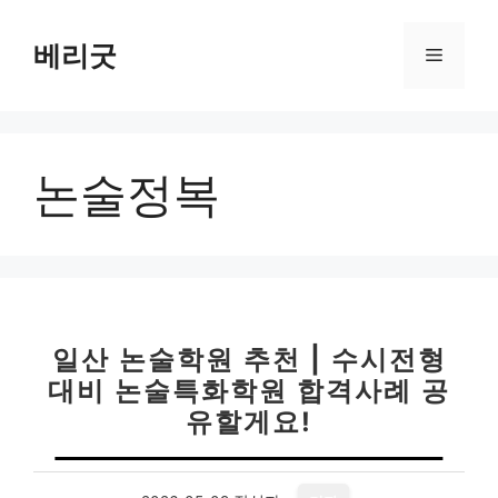
컨
텐
베리굿
메
츠
로
뉴
건
너
논술정복
뛰
기
일산 논술학원 추천 | 수시전형
대비 논술특화학원 합격사례 공
유할게요!