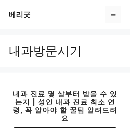
컨
텐
베리굿
메
츠
로
뉴
건
너
내과방문시기
뛰
기
내과 진료 몇 살부터 받을 수 있
는지 | 성인 내과 진료 최소 연
령, 꼭 알아야 할 꿀팁 알려드려
요