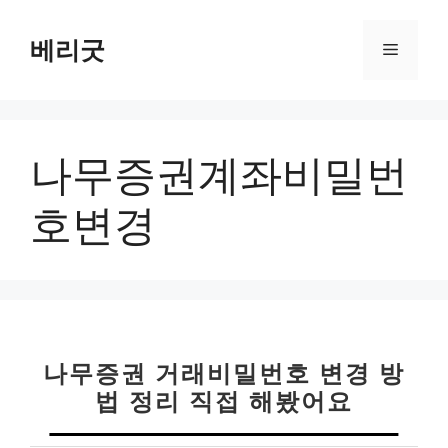
컨
텐
베리굿
메
츠
로
뉴
건
너
나무증권계좌비밀번
뛰
기
호변경
나무증권 거래비밀번호 변경 방
법 정리 직접 해봤어요