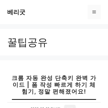
컨
텐
베리굿
메
츠
로
뉴
건
너
꿀팁공유
뛰
기
크롬 자동 완성 단축키 완벽 가
이드 | 폼 작성 빠르게 하기 체
험기, 정말 편해졌어요!