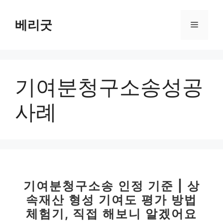
컨
텐
베리굿
메
츠
로
뉴
건
너
기여분청구소송성공
뛰
기
사례
기여분청구소송 인정 기준 | 상
속재산 형성 기여도 평가 방법
체험기, 직접 해보니 알겠어요