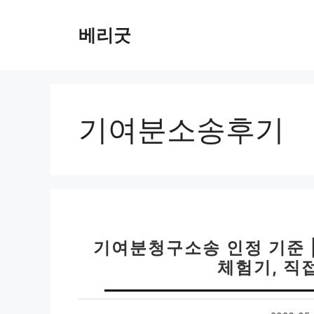
컨
텐
베리굿
츠
로
건
너
뛰
기여분소송후기
기
기여분청구소송 인정 기준 
체험기, 직