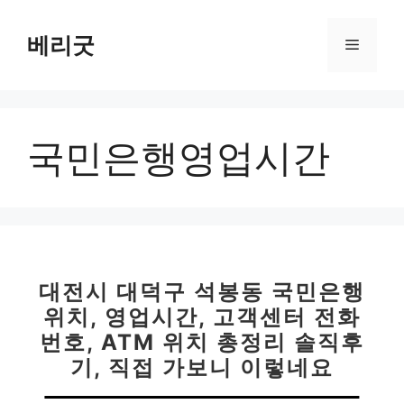
컨
텐
베리굿
메
츠
로
뉴
건
너
국민은행영업시간
뛰
기
대전시 대덕구 석봉동 국민은행
위치, 영업시간, 고객센터 전화
번호, ATM 위치 총정리 솔직후
기, 직접 가보니 이렇네요