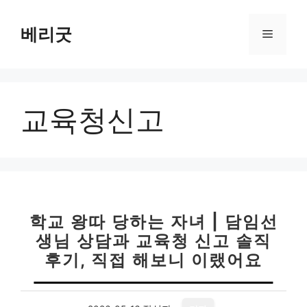
컨
텐
베리굿
메
츠
로
뉴
건
너
교육청신고
뛰
기
학교 왕따 당하는 자녀 | 담임선
생님 상담과 교육청 신고 솔직
후기, 직접 해보니 이랬어요