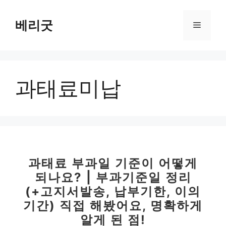
컨
텐
베리굿
메
츠
로
뉴
건
너
과태료미납
뛰
기
과태료 부과일 기준이 어떻게
되나요? | 부과기준일 정리
(+고지서발송, 납부기한, 이의
기간) 직접 해봤어요, 명확하게
알게 된 점!