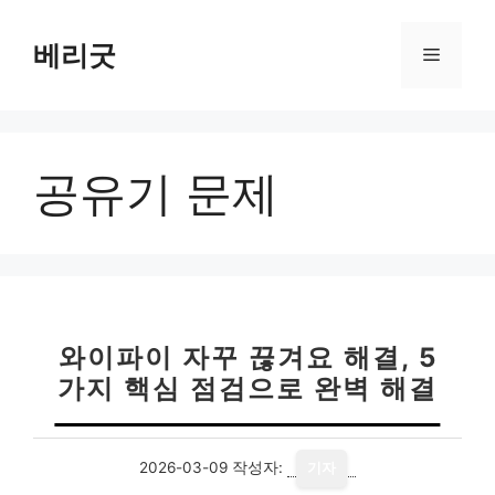
컨
텐
베리굿
메
츠
로
뉴
건
너
공유기 문제
뛰
기
와이파이 자꾸 끊겨요 해결, 5
가지 핵심 점검으로 완벽 해결
2026-03-09
작성자:
기자