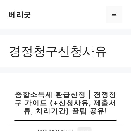
컨
텐
베리굿
메
츠
로
뉴
건
너
경정청구신청사유
뛰
기
종합소득세 환급신청 | 경정청
구 가이드 (+신청사유, 제출서
류, 처리기간) 꿀팁 공유!