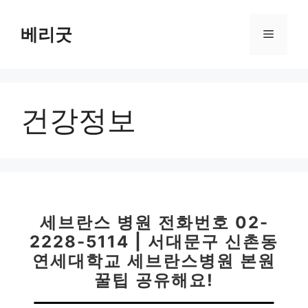
컨
텐
베리굿
메
츠
로
뉴
건
너
건강정보
뛰
기
세브란스 병원 전화번호 02-
2228-5114 | 서대문구 신촌동
연세대학교 세브란스병원 본원
꿀팁 공유해요!