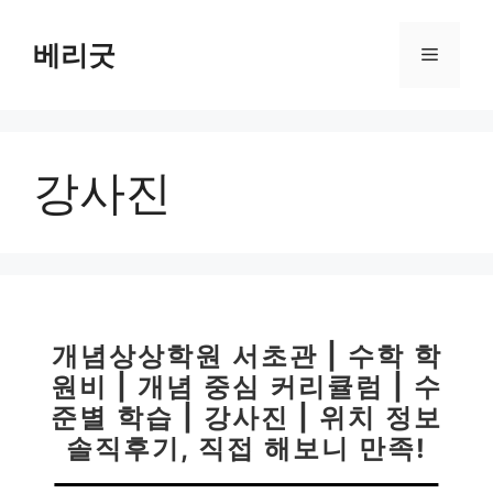
컨
텐
베리굿
메
츠
로
뉴
건
너
강사진
뛰
기
개념상상학원 서초관 | 수학 학
원비 | 개념 중심 커리큘럼 | 수
준별 학습 | 강사진 | 위치 정보
솔직후기, 직접 해보니 만족!