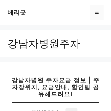
컨
텐
베리굿
메
츠
로
뉴
건
너
강남차병원주차
뛰
기
강남차병원 주차요금 정보 | 주
차장위치, 요금안내, 할인팁 공
유해드려요!