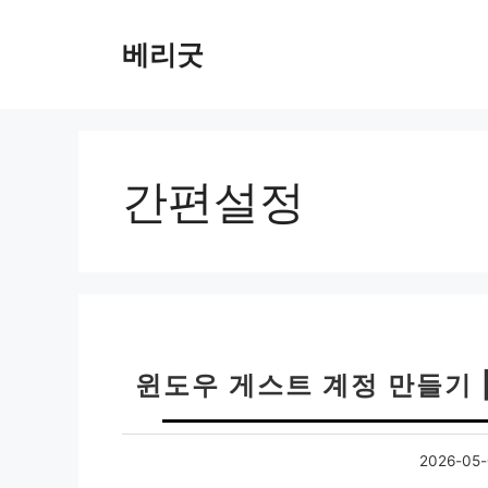
컨
텐
베리굿
츠
로
건
너
뛰
간편설정
기
윈도우 게스트 계정 만들기 
2026-05-