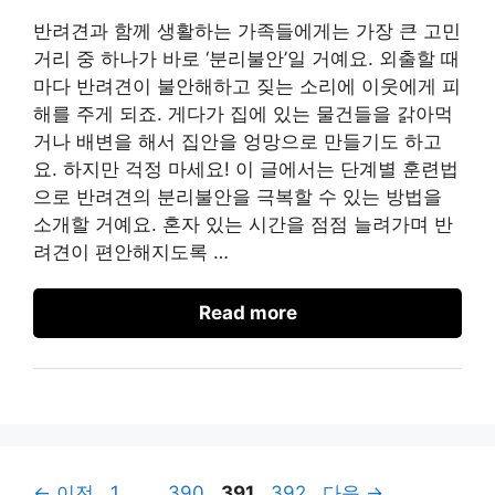
반려견과 함께 생활하는 가족들에게는 가장 큰 고민
거리 중 하나가 바로 ‘분리불안’일 거예요. 외출할 때
마다 반려견이 불안해하고 짖는 소리에 이웃에게 피
해를 주게 되죠. 게다가 집에 있는 물건들을 갉아먹
거나 배변을 해서 집안을 엉망으로 만들기도 하고
요. 하지만 걱정 마세요! 이 글에서는 단계별 훈련법
으로 반려견의 분리불안을 극복할 수 있는 방법을
소개할 거예요. 혼자 있는 시간을 점점 늘려가며 반
려견이 편안해지도록 …
Read more
페
페
페
페
←
이전
1
…
390
391
392
다음
→