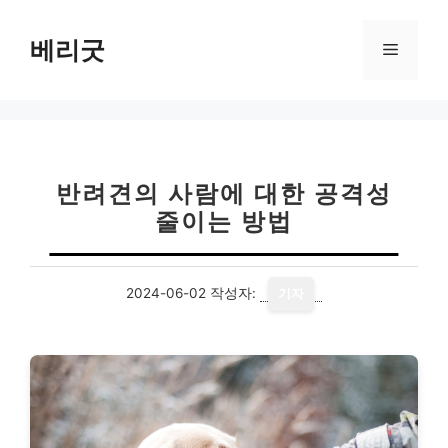
컨
텐
베리굿
메
츠
로
뉴
건
너
뛰
기
반려견의 사람에 대한 공격성
줄이는 방법
2024-06-02
작성자:
기자