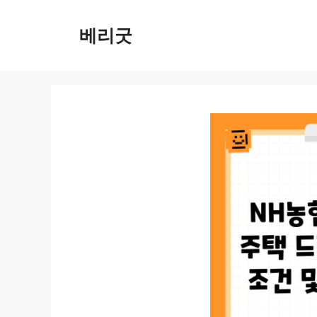
컨
텐
베리굿
츠
로
건
너
뛰
기