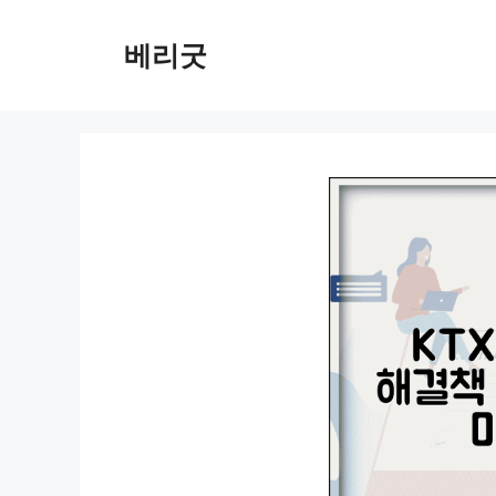
컨
텐
베리굿
츠
로
건
너
뛰
기