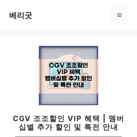
컨
텐
베리굿
메
츠
로
뉴
건
너
뛰
기
CGV 조조할인 VIP 혜택 | 멤버
십별 추가 할인 및 특전 안내